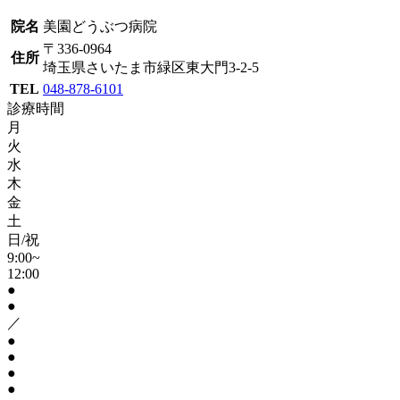
院名
美園どうぶつ病院
〒336-0964
住所
埼玉県さいたま市緑区東大門3-2-5
TEL
048-878-6101
診療時間
月
火
水
木
金
土
日/祝
9:00~
12:00
●
●
／
●
●
●
●