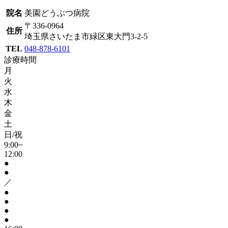
院名
美園どうぶつ病院
〒336-0964
住所
埼玉県さいたま市緑区東大門3-2-5
TEL
048-878-6101
診療時間
月
火
水
木
金
土
日/祝
9:00~
12:00
●
●
／
●
●
●
●