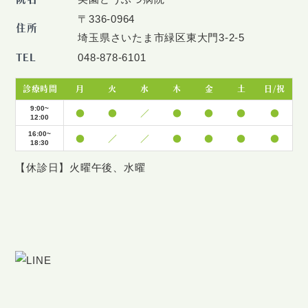
〒336-0964
住所
埼玉県さいたま市緑区東大門3-2-5
TEL
048-878-6101
診療時間
月
火
水
木
金
土
日/祝
9:00~
●
●
／
●
●
●
●
12:00
16:00~
●
／
／
●
●
●
●
18:30
【休診日】火曜午後、水曜